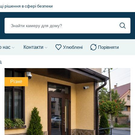
і рішення в сфері безпеки
о нас
Контакти
Улюблені
Порівняти
д
Різне