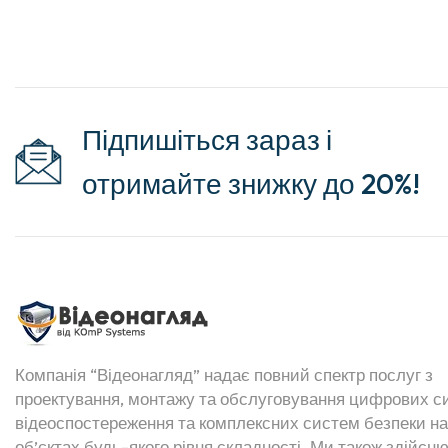
Підпишіться зараз і
отримайте знижку до 20%!
Компанія “Відеонагляд” надає повний спектр послуг з
проектування, монтажу та обслуговування цифрових с
відеоспостереження та комплексних систем безпеки на
об’єктах будь-якого рівня складності. Ми також здійсн