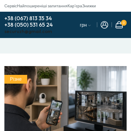
Сервіс
Найпоширеніші запитання
Кар'єра
Знижки
+38 (067) 813 35 34
+38 (050) 531 65 24
0
грн
securuzh@gmail.com
Різне