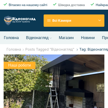
Вітаємо на нашому сайті
Швидка доставка
Найкращ
Всі Камери
Головна
Відеонагляд
Магазин
Новини
Пр
Головна
Posts Tagged "Відеонагляд"
Tag: Відеонагля
Наші роботи