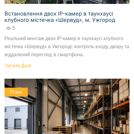
Встановлення двох IP-камер в таунхаусі
клубного містечка «Шервуд», м. Ужгород
5
Реальний монтаж двох IP-камер в таунхаусі клубного
містечка «Шервуд» в Ужгороді: контроль входу, двору та
віддалений перегляд зі смартфона.
Читати Далі
Різне