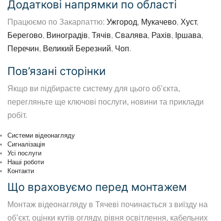
Додаткові напрямки по області
Працюємо по Закарпаттю:
Ужгород
,
Мукачево
,
Хуст
,
Берегово
,
Виноградів
,
Тячів
,
Свалява
,
Рахів
,
Іршава
,
Перечин
,
Великий Березний
,
Чоп
.
Пов’язані сторінки
Якщо ви підбираєте систему для цього об’єкта,
перегляньте ще ключові послуги, новини та приклади
робіт.
Системи відеонагляду
Сигналізація
Усі послуги
Наші роботи
Контакти
Що враховуємо перед монтажем
Монтаж відеонагляду в Тячеві починається з виїзду на
об’єкт, оцінки кутів огляду, рівня освітлення, кабельних