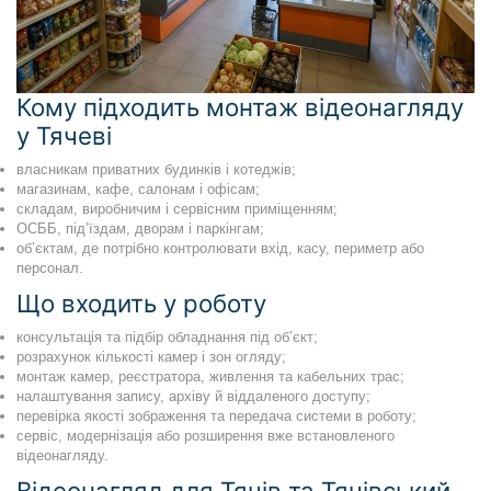
Кому підходить монтаж відеонагляду
у Тячеві
власникам приватних будинків і котеджів;
магазинам, кафе, салонам і офісам;
складам, виробничим і сервісним приміщенням;
ОСББ, під’їздам, дворам і паркінгам;
об’єктам, де потрібно контролювати вхід, касу, периметр або
персонал.
Що входить у роботу
консультація та підбір обладнання під об’єкт;
розрахунок кількості камер і зон огляду;
монтаж камер, реєстратора, живлення та кабельних трас;
налаштування запису, архіву й віддаленого доступу;
перевірка якості зображення та передача системи в роботу;
сервіс, модернізація або розширення вже встановленого
відеонагляду.
Відеонагляд для Тячів та Тячівський