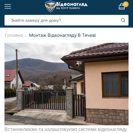
0
Головна
Монтаж Відеонагляду В Тячеві
Встановлюємо та налаштовуємо системи відеонагляду